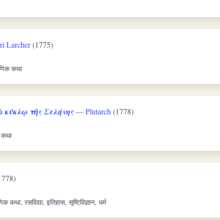
ri Larcher
(1775)
राणिक कथा
 κύκλῳ τῆς Σελήνης
—
Plutarch
(1778)
क कथा
1778)
णिक कथा, रसविद्या, इतिहास, सृष्टिविज्ञान, धर्म