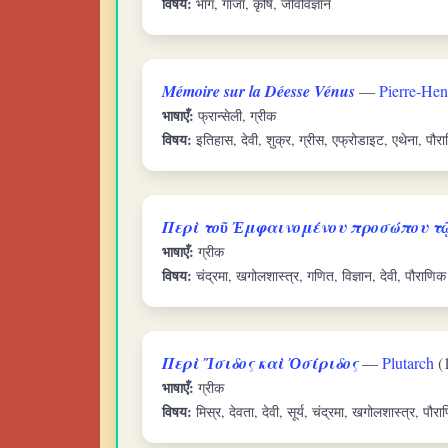
विषय:
भांग, गांजा, कृषि, जीवविज्ञान
Mémoire sur la Déesse Vénus
—
Pierre-Hen
भाषाएँ:
फ्रान्सेली, ग्रीक
विषय:
इतिहास, देवी, शुक्र, ग्रीस, एफ्रोडाइट, एथेना, पौ
Περὶ τοῦ Ἐμφαινομένου προσώπου τῷ
भाषाएँ:
ग्रीक
विषय:
चंद्रमा, खगोलशास्त्र, गणित, विज्ञान, देवी, पौराणि
Περὶ Ἴσιδος καὶ Ὀσίριδος
—
Plutarch
(
भाषाएँ:
ग्रीक
विषय:
मिस्र, देवता, देवी, सूर्य, चंद्रमा, खगोलशास्त्र, पौरा