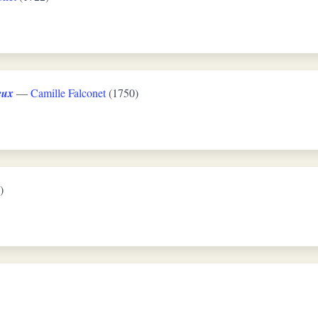
eux
—
Camille Falconet
(1750)
)