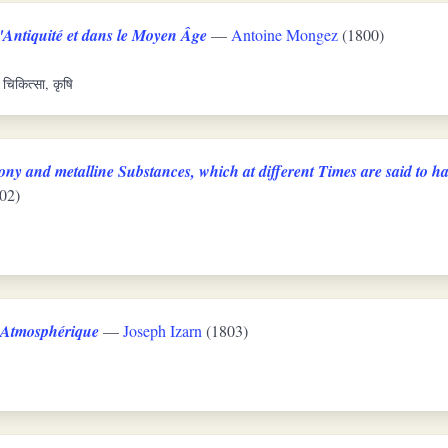
'Antiquité et dans le Moyen Âge
—
Antoine Mongez
(1800)
 चिकित्सा, कृषि
ny and metalline Substances, which at different Times are said to ha
02)
e Atmosphérique
—
Joseph Izarn
(1803)