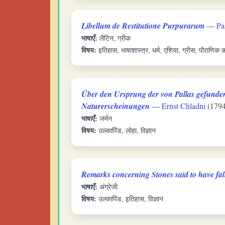
Libellum de Restitutione Purpurarum
—
Pa
भाषाएँ:
लैटिन, ग्रीक
विषय:
इतिहास, भाषाशास्त्र, धर्म, एशिया, ग्रीस, पौराणिक क
Über den Ursprung der von Pallas gefunden
Naturerscheinungen
—
Ernst Chladni
(1794
भाषाएँ:
जर्मन
विषय:
उल्कापिंड, लोहा, विज्ञान
Remarks concerning Stones said to have fal
भाषाएँ:
अंग्रेजी
विषय:
उल्कापिंड, इतिहास, विज्ञान