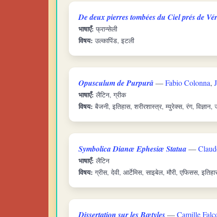
De deux pierres tombées du Ciel prés de Vér
भाषाएँ:
फ्रान्सेली
विषय:
उल्कापिंड, इटली
Opusculum de Purpurâ
—
Fabio Colonna
,
भाषाएँ:
लैटिन, ग्रीक
विषय:
बैजनी, इतिहास, शरीरशास्त्र, म्युरेक्स, रंग, विज्ञान,
Symbolica Dianæ Ephesiæ Statua
—
Claud
भाषाएँ:
लैटिन
विषय:
ग्रीस, देवी, आर्टेमिस, साइबेल, मौरी, एफिसस, इतिहा
Dissertation sur les Bætyles
—
Camille Falc