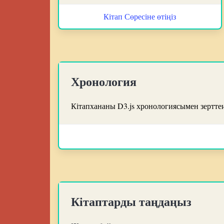
Кітап Сөресіне өтіңіз
Хронология
Кітапхананы D3.js хронологиясымен зерттең
Кітаптарды таңдаңыз