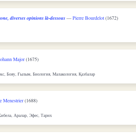
one, diverses opinions là-dessous
—
Pierre Bourdelot
(1672)
Johann Major
(1675)
кс, Бояу, Ғылым, Биология, Малакология, Қазбалар
e Menestrier
(1688)
Кибела, Аралар, Эфес, Тарих