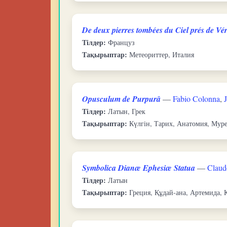
De deux pierres tombées du Ciel prés de Vér
Тілдер:
Француз
Тақырыптар:
Метеориттер, Италия
Opusculum de Purpurâ
—
Fabio Colonna
,
Тілдер:
Латын, Грек
Тақырыптар:
Күлгін, Тарих, Анатомия, Муре
Symbolica Dianæ Ephesiæ Statua
—
Claud
Тілдер:
Латын
Тақырыптар:
Греция, Құдай-ана, Артемида, 