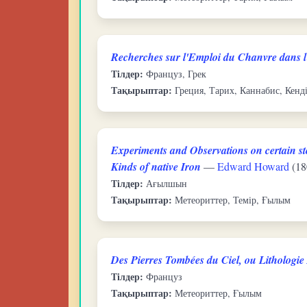
Recherches sur l'Emploi du Chanvre dans l
Тілдер:
Француз, Грек
Тақырыптар:
Греция, Тарих, Каннабис, Кен
Experiments and Observations on certain sto
Kinds of native Iron
—
Edward Howard
(18
Тілдер:
Ағылшын
Тақырыптар:
Метеориттер, Темір, Ғылым
Des Pierres Tombées du Ciel, ou Lithologi
Тілдер:
Француз
Тақырыптар:
Метеориттер, Ғылым