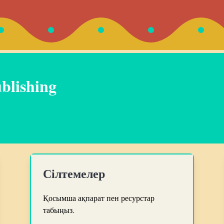
blishing
Сілтемелер
Қосымша ақпарат пен ресурстар
табыңыз.