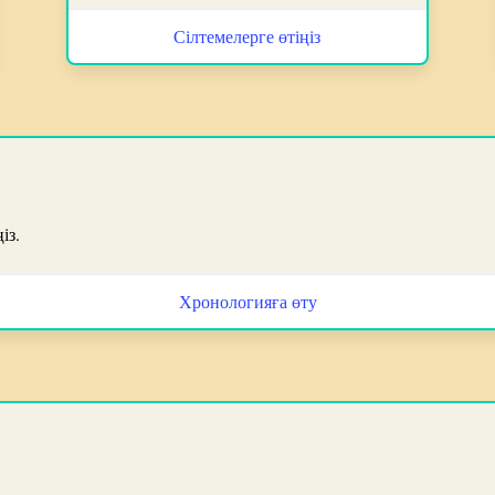
Сілтемелерге өтіңіз
із.
Хронологияға өту