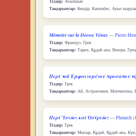
Тілдер:
Ағылшын
Тақырыптар:
Кендір, Каннабис, Ауыл шаруа
Mémoire sur la Déesse Vénus
—
Pierre-Hen
Тілдер:
Француз, Грек
Тақырыптар:
Тарих, Құдай-ана, Венера, Гре
Περὶ τοῦ Ἐμφαινομένου προσώπου τῷ
Тілдер:
Грек
Тақырыптар:
Ай, Астрономия, Математика, 
Περὶ Ἴσιδος καὶ Ὀσίριδος
—
Plutarch
(
Тілдер:
Грек
Тақырыптар:
Мысыр, Құдай, Құдай-ана, Күн,