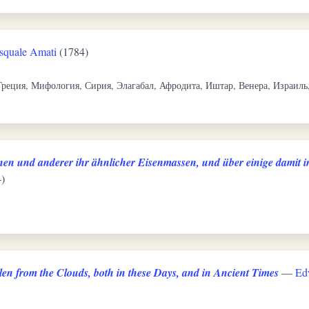
squale Amati
(1784)
Греция, Мифология, Сирия, Элагабал, Афродита, Иштар, Венера, Израиль
en und anderer ihr ähnlicher Eisenmassen, und über einige damit 
)
len from the Clouds, both in these Days, and in Ancient Times
—
Ed