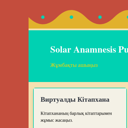
Solar Anamnesis Pu
Жұмбақты ашыңыз
Виртуалды Кітапхана
Кітапхананың барлық кітаптарымен
жұмыс жасаңыз.