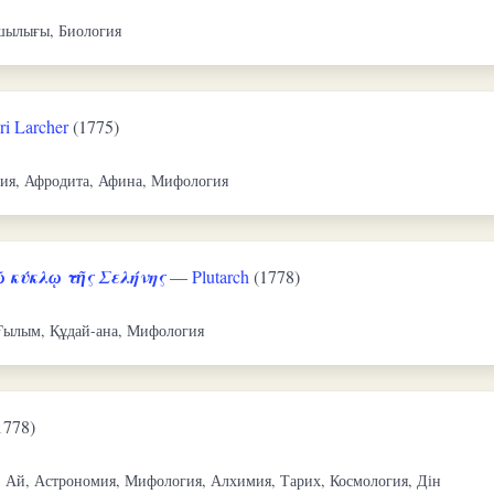
шылығы, Биология
ri Larcher
(1775)
ция, Афродита, Афина, Мифология
 κύκλῳ τῆς Σελήνης
—
Plutarch
(1778)
Ғылым, Құдай-ана, Мифология
1778)
 Ай, Астрономия, Мифология, Алхимия, Тарих, Космология, Дін