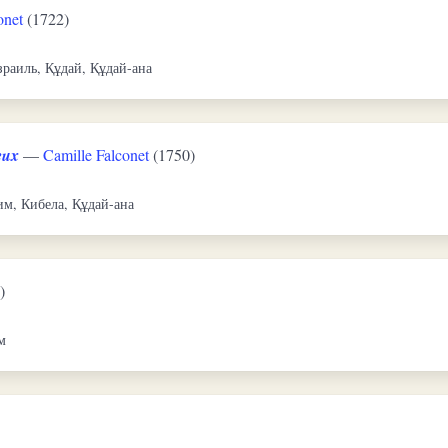
onet
(1722)
зраиль, Құдай, Құдай-ана
eux
—
Camille Falconet
(1750)
им, Кибела, Құдай-ана
)
м