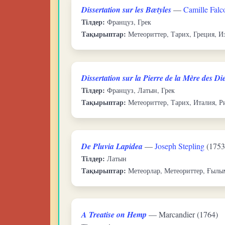
Dissertation sur les Bætyles
—
Camille Falc
Тілдер:
Француз, Грек
Тақырыптар:
Метеориттер, Тарих, Греция, И
Dissertation sur la Pierre de la Mère des Di
Тілдер:
Француз, Латын, Грек
Тақырыптар:
Метеориттер, Тарих, Италия, Р
De Pluvia Lapidea
—
Joseph Stepling
(1753
Тілдер:
Латын
Тақырыптар:
Метеорлар, Метеориттер, Ғылы
A Treatise on Hemp
— Marcandier (1764)