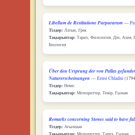
Libellum de Restitutione Purpurarum
—
Pa
Тілдер:
Латын, Грек
Тақырыптар:
Тарих, Филология, Дін, Азия, 
Биология
Über den Ursprung der von Pallas gefunden
Naturerscheinungen
—
Ernst Chladni
(1794
Тілдер:
Неміс
Тақырыптар:
Метеориттер, Темір, Ғылым
Remarks concerning Stones said to have fal
Тілдер:
Ағылшын
Тақырыптар:
Метеориттер, Тарих, Ғылым