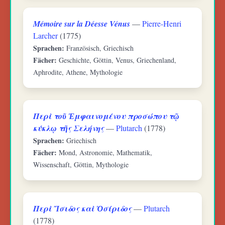
Mémoire sur la Déesse Vénus
—
Pierre-Henri
Larcher
(1775)
Sprachen:
Französisch, Griechisch
Fächer:
Geschichte, Göttin, Venus, Griechenland,
Aphrodite, Athene, Mythologie
Περὶ τοῦ Ἐμφαινομένου προσώπου τῷ
κύκλῳ τῆς Σελήνης
—
Plutarch
(1778)
Sprachen:
Griechisch
Fächer:
Mond, Astronomie, Mathematik,
Wissenschaft, Göttin, Mythologie
Περὶ Ἴσιδος καὶ Ὀσίριδος
—
Plutarch
(1778)