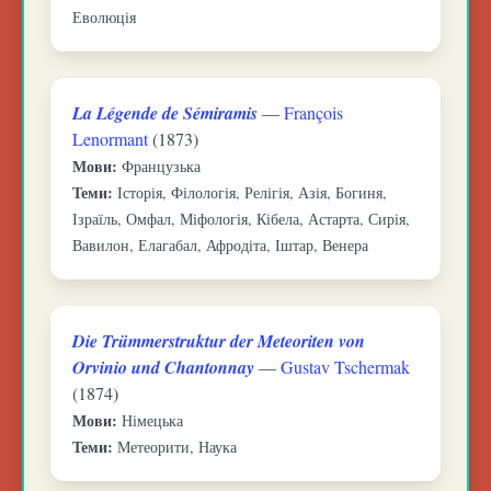
Еволюція
La Légende de Sémiramis
—
François
Lenormant
(1873)
Мови:
Французька
Теми:
Історія, Філологія, Релігія, Азія, Богиня,
Ізраїль, Омфал, Міфологія, Кібела, Астарта, Сирія,
Вавилон, Елагабал, Афродіта, Іштар, Венера
Die Trümmerstruktur der Meteoriten von
Orvinio und Chantonnay
—
Gustav Tschermak
(1874)
Мови:
Німецька
Теми:
Метеорити, Наука