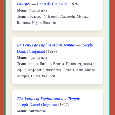
Pourpre
—
Henri de Blainville
(1826)
Мови:
Французька
Теми:
Фіолетовий, Історія, Анатомія, Мурекс,
Барвник, Наука, Біологія
La Vénus de Paphos et son Temple
—
Joseph-
Daniel Guigniaut
(1827)
Мови:
Французька
Теми:
Історія, Богиня, Венера, Греція, Афродіта,
Афіна, Міфологія, Філологія, Релігія, Азія, Кібела,
Астарта, Сирія, Вавилон
The Venus of Paphos and her Temple
—
Joseph-Daniel Guigniaut
(1827)
Мови:
Англійська