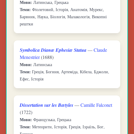
Мови:
Латинська, Грецька
Теми:
Фіолетовий, Історія, Анатомія, Мурекс,
Барвник, Наука, Біологія, Малакологія, Викопні
рештки
Symbolica Dianæ Ephesiæ Statua
—
Claude
Menestrier
(1688)
Мови:
Латинська
Теми:
Греція, Богиня, Артеміда, Кібела, Бджоли,
Ефес, Історія
Dissertation sur les Bætyles
—
Camille Falconet
(1722)
Мови:
Французька, Грецька
Теми:
Метеорити, Історія, Греція, Ізраїль, Бог,
Богиня