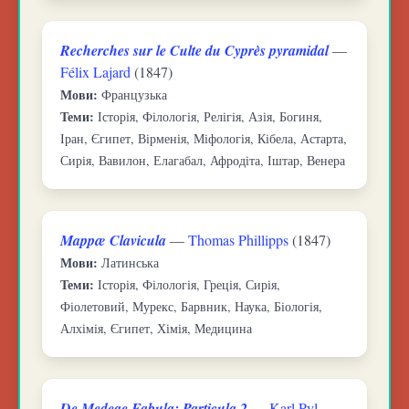
Recherches sur le Culte du Cyprès pyramidal
—
Félix Lajard
(1847)
Мови:
Французька
Теми:
Історія, Філологія, Релігія, Азія, Богиня,
Іран, Єгипет, Вірменія, Міфологія, Кібела, Астарта,
Сирія, Вавилон, Елагабал, Афродіта, Іштар, Венера
Mappæ Clavicula
—
Thomas Phillipps
(1847)
Мови:
Латинська
Теми:
Історія, Філологія, Греція, Сирія,
Фіолетовий, Мурекс, Барвник, Наука, Біологія,
Алхімія, Єгипет, Хімія, Медицина
De Medeae Fabula: Particula 2
—
Karl Pyl