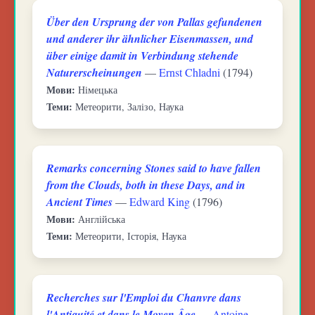
Über den Ursprung der von Pallas gefundenen
und anderer ihr ähnlicher Eisenmassen, und
über einige damit in Verbindung stehende
Naturerscheinungen
—
Ernst Chladni
(1794)
Мови:
Німецька
Теми:
Метеорити, Залізо, Наука
Remarks concerning Stones said to have fallen
from the Clouds, both in these Days, and in
Ancient Times
—
Edward King
(1796)
Мови:
Англійська
Теми:
Метеорити, Історія, Наука
Recherches sur l'Emploi du Chanvre dans
l'Antiquité et dans le Moyen Âge
—
Antoine