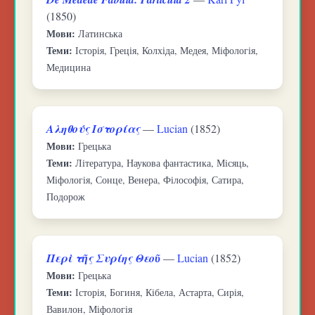
(1850)
Мови:
Латинська
Теми:
Історія, Греція, Колхіда, Медея, Міфологія,
Медицина
Αληθούς Ιστορίας
—
Lucian
(1852)
Мови:
Грецька
Теми:
Література, Наукова фантастика, Місяць,
Міфологія, Сонце, Венера, Філософія, Сатира,
Подорож
Περὶ τῆς Συρίης Θεοῦ
—
Lucian
(1852)
Мови:
Грецька
Теми:
Історія, Богиня, Кібела, Астарта, Сирія,
Вавилон, Міфологія