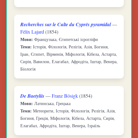
Recherches sur le Culte du Cyprès pyramidal
—
Félix Lajard
(1854)
Мови:
Французька, Єгипетські ієрогліфи
Теми:
Історія, Філологія, Релігія, Азія, Богиня,
Іран, Єгипет, Вірменія, Міфологія, Кібела, Астарта,
Сирія, Вавилон, Елагабал, Афродіта, Іштар, Венера,
Біологія
De Baetyliis
—
Franz Bösigk
(1854)
Мови:
Латинська, Грецька
Теми:
Метеорити, Історія, Філологія, Релігія, Азія,
Богиня, Греція, Міфологія, Кібела, Астарта, Сирія,
Елагабал, Афродіта, Іштар, Венера, Ізраїль