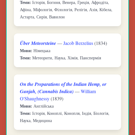
Теми:
Історія, Богиня, Венера, Греція, Афродіта,
Афіна, Міфологія, Філологія, Релігія, Азія, Кібела,
Астарта, Сирія, Вавилон
Über Meteorsteine
—
Jacob Berzelius
(1834)
Мови:
Німецька
Теми:
Метеорити, Наука, Хімія, Панспермія
On the Preparations of the Indian Hemp, or
Gunjah, (Cannabis Indica)
—
William
O'Shaughnessy
(1839)
Мови:
Англійська
Теми:
Історія, Коноплі, Конопля, Індія, Біологія,
Наука, Медицина