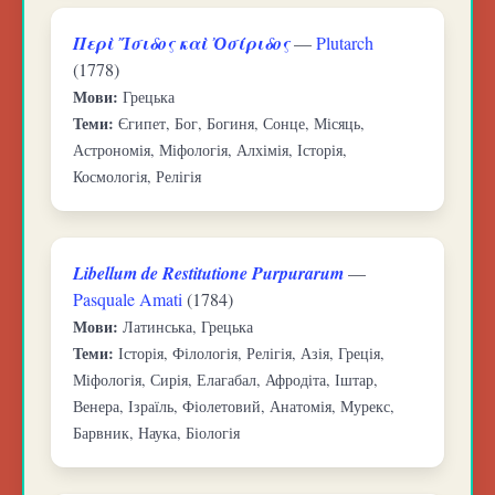
Περὶ Ἴσιδος καὶ Ὀσίριδος
—
Plutarch
(1778)
Мови:
Грецька
Теми:
Єгипет, Бог, Богиня, Сонце, Місяць,
Астрономія, Міфологія, Алхімія, Історія,
Космологія, Релігія
Libellum de Restitutione Purpurarum
—
Pasquale Amati
(1784)
Мови:
Латинська, Грецька
Теми:
Історія, Філологія, Релігія, Азія, Греція,
Міфологія, Сирія, Елагабал, Афродіта, Іштар,
Венера, Ізраїль, Фіолетовий, Анатомія, Мурекс,
Барвник, Наука, Біологія