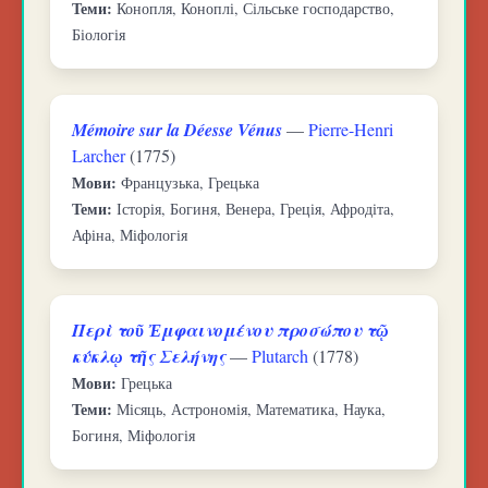
Теми:
Конопля, Коноплі, Сільське господарство,
Біологія
Mémoire sur la Déesse Vénus
—
Pierre-Henri
Larcher
(1775)
Мови:
Французька, Грецька
Теми:
Історія, Богиня, Венера, Греція, Афродіта,
Афіна, Міфологія
Περὶ τοῦ Ἐμφαινομένου προσώπου τῷ
κύκλῳ τῆς Σελήνης
—
Plutarch
(1778)
Мови:
Грецька
Теми:
Місяць, Астрономія, Математика, Наука,
Богиня, Міфологія